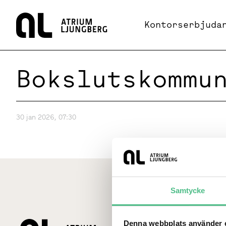
Hem
Kontorserbjuda
Bokslutskommu
30 jan 2026, 07:30
Samtycke
Denna webbplats använder c