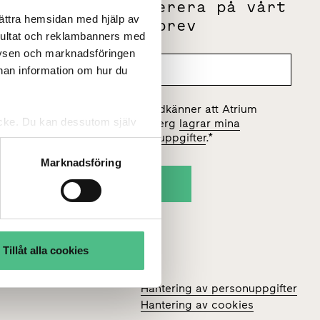
m
Prenumerera på vårt
bättra hemsidan med hjälp av
g
nyhetsbrev
sultat och reklambanners med
lysen och marknadsföringen
nnan information om hur du
Jag godkänner att Atrium
tycke. Du kan dessutom själv
Ljungberg
lagrar mina
personuppgifter
.
*
Marknadsföring
Tillåt alla cookies
Hantering av personuppgifter
Hantering av cookies