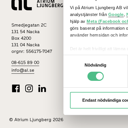
Lediga loka
Vi på Atrium Ljungberg AB vi
analystjänster från
Google
,
Stockholm
hjälp av
Meta (Facebook oc
Smedjegatan 2C
Göteborg
görs baserat på information 
131 54 Nacka
använder hemsidan och inform
Box 4200
Malmö
131 04 Nacka
Det är helt frivilligt att lä
Uppsala
orgnr: 556175-7047
kontrollera vilka cookies vi 
Samtyckesval
08-615 89 00
Nödvändig
info@al.se
Endast nödvändiga co
© Atrium Ljungberg 2026