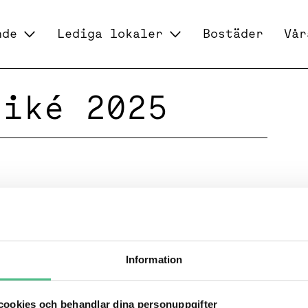
nde
Lediga lokaler
Bostäder
Vår
niké 2025
Information
ookies och behandlar dina personuppgifter