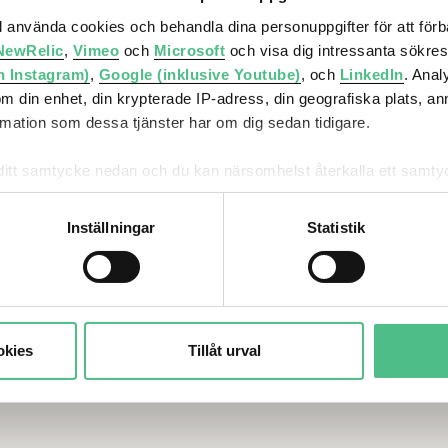
ler
Vi utvecklar
Om Atriu
ll använda cookies och behandla dina personuppgifter för att för
städer
Ljungber
NewRelic
,
Vimeo
och
Microsoft
och visa dig intressanta sökre
h Instagram)
,
Google (inklusive Youtube)
, och
LinkedIn
. Ana
Stadsutveckling
Investerare
om din enhet, din krypterade IP-adress, din geografiska plats, a
ation som dessa tjänster har om dig sedan tidigare.
Bostäder
Press
Hållbarhet
Jobba hos oss
mna ditt samtycke nedan och du kan närsomhelst återkalla ett sam
får använda genom att anpassa inställningarna.
Stadsinnovation
Servicenter
Inställningar
Statistik
Kontakt
okies
Tillåt urval