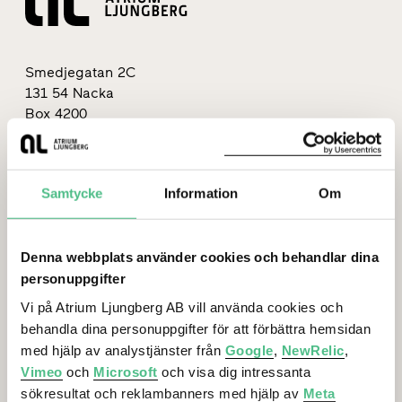
Smedjegatan 2C
131 54 Nacka
Box 4200
131 04 Nacka
orgnr: 556175-7047
08-615 89 00
Samtycke
Information
Om
info@al.se
Denna webbplats använder cookies och behandlar dina
personuppgifter
Vi på Atrium Ljungberg AB vill använda cookies och
behandla dina personuppgifter för att förbättra hemsidan
Lediga lokaler
med hjälp av analystjänster från
Google
,
NewRelic
,
Vimeo
och
Microsoft
och visa dig intressanta
sökresultat och reklambanners med hjälp av
Meta
Stockholm