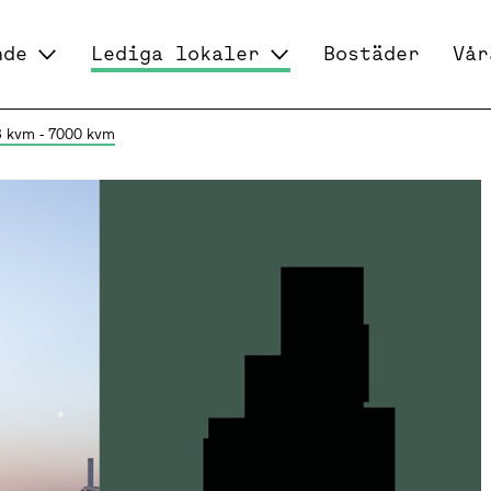
nde
Lediga lokaler
Bostäder
Vår
 kvm - 7000 kvm