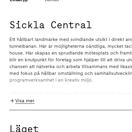
Sickla Central
Ett hållbart landmärke med svindlande utsikt i direkt an
tunnelbanan. Här är möjligheterna oändliga, mycket tack
house. Här skapas en sprudlande mötesplats och framt
blir en knutpunkt för företag som hjälper till att driva u
chansen att nätverka och arbeta tillsammans med likas
med fokus på hållbar omställning och samhällsutveckl
programverksamhet i en kreativ miljö.
I Sickla Central effektiviseras det egna kontoret, geno
funktioner. I entrén välkomnas du av A house café och 
Visa mer
en lunch på restaurangen med milsvid utsikt över hela 
och stora möten i den gemensamma konferensvåningen 
Läget
Sickla Central går i bräschen för hållbara byggnader 