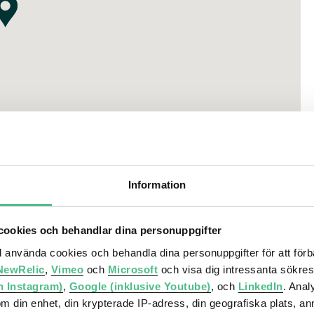
t 2028)
n Deli, Brisket & friends, Chef Ljungstedt, Erssons Sickla
ius Bageri, Holy Kebab, Kennys Gelato och många fler.
Information
 butiks- och serviceutbud
ookies och behandlar dina personuppgifter
direkt närhet till Nackareservatet, Sickla sjö och
ll använda cookies och behandla dina personuppgifter för att för
NewRelic
,
Vimeo
och
Microsoft
och visa dig intressanta sökre
staurang, bar och konferens
h Instagram)
,
Google (inklusive Youtube)
, och
LinkedIn
. Ana
om din enhet, din krypterade IP-adress, din geografiska plats, a