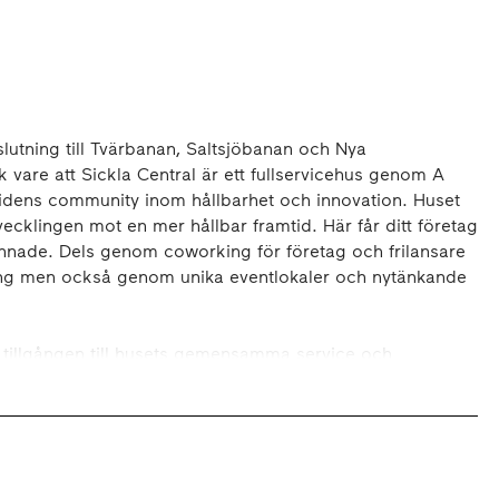
slutning till Tvärbanan, Saltsjöbanan och Nya
 vare att Sickla Central är ett fullservicehus genom A
idens community inom hållbarhet och innovation. Huset
tvecklingen mot en mer hållbar framtid. Här får ditt företag
innade. Dels genom coworking för företag och frilansare
ing men också genom unika eventlokaler och nytänkande
m tillgången till husets gemensamma service och
work lounge. Vidare upp i huset kan du under dagen ta
Stockholm. En trappa ned finns möjlighet till både små
med tillhörande terrass.
med den högsta BREEAM-certifieringen Outstanding. Här