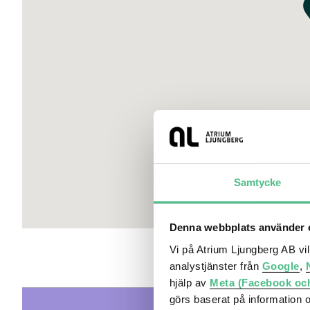
Tvärbanan: 10 min till Gullmarsplan
Buss: 6 min till Slussen
Cykel: 10 min till Slussen
Bil: Direktaccess till Södra länken och Värmdöleden
Saltsjöbanan: 5 min till Slussens nya terminal (trafikstar
Nya tunnelbanan: 7 min till T-Centralen (trafikstart 2030)
Service
Stort utbud av restauranger och caféer, bland annat Urba
Saluhall, Bastard Burgers, Friends Corner, Robin Delsel
Samtycke
I köpkvarteret finns ett av Stockholmsområdets största
Denna webbplats använder c
Flera gym, Klätterverket, padelbanor, fotbollscenter och 
Vi på Atrium Ljungberg AB vi
Hammarbybacken
analystjänster från
Google
,
Clarion Collection Hotel Tapetfabriken med 240 rum, re
hjälp av
Meta (Facebook oc
görs baserat på information 