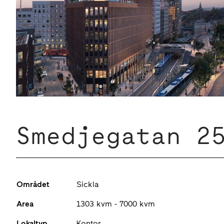
Smedjegatan 2
Området
Sickla
Area
1303 kvm - 7000 kvm
Lokaltyp
Kontor