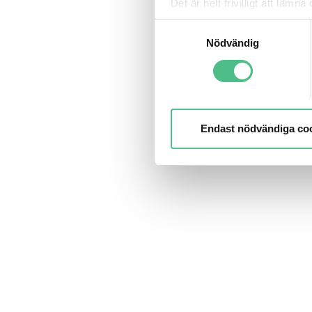
Det är helt frivilligt att lä
kontrollera vilka cookies vi 
Samtyckesval
Nödvändig
Endast nödvändiga co