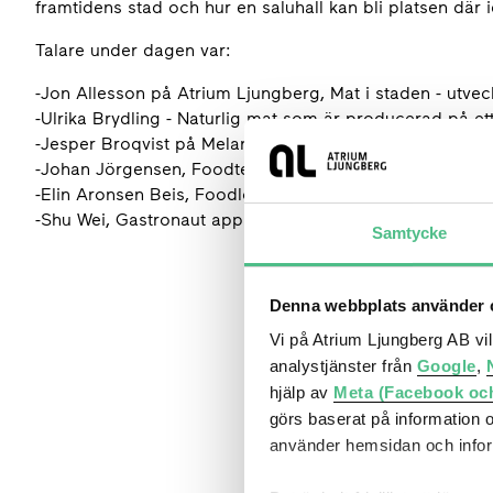
framtidens stad och hur en saluhall kan bli platsen där
Talare under dagen var:
-Jon Allesson på Atrium Ljungberg, Mat i staden - utvec
-Ulrika Brydling - Naturlig mat som är producerad på ett 
-Jesper Broqvist på Melanders fisk, Saluhallen genom ti
-Johan Jörgensen, Foodtech – en framtidsspaning
-Elin Aronsen Beis, Foodloopz ett sätt att minska matsv
-Shu Wei, Gastronaut apputveckling och hemmakockar
Samtycke
Denna webbplats använder c
Vi på Atrium Ljungberg AB vi
analystjänster från
Google
,
hjälp av
Meta (Facebook oc
görs baserat på information 
använder hemsidan och inform