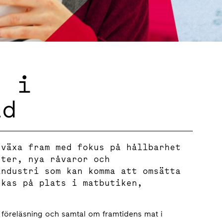
t i
ad
 växa fram med fokus på hållbarhet
ster, nya råvaror och
industri som kan komma att omsätta
rkas på plats i matbutiken,
l föreläsning och samtal om framtidens mat i