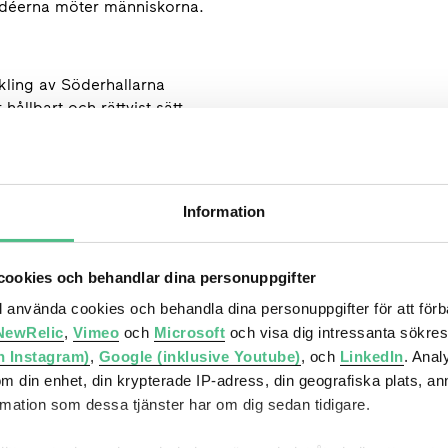
 idéerna möter människorna.
kling av Söderhallarna
hållbart och rättvist sätt
derna – en historisk resa
innet
Information
ookies och behandlar dina personuppgifter
ll använda cookies och behandla dina personuppgifter för att för
NewRelic
,
Vimeo
och
Microsoft
och visa dig intressanta sökre
h Instagram)
,
Google (inklusive Youtube)
, och
LinkedIn
. Ana
om din enhet, din krypterade IP-adress, din geografiska plats, a
ation som dessa tjänster har om dig sedan tidigare.