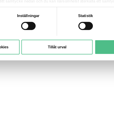
mna ditt samtycke nedan och du kan närsomhelst återkalla ett sam
får använda genom att anpassa inställningarna.
Inställningar
Statistik
okies
Tillåt urval