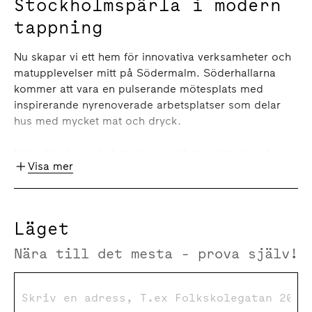
Stockholmspärla i modern
tappning
Nu skapar vi ett hem för innovativa verksamheter och
matupplevelser mitt på Södermalm. Söderhallarna
kommer att vara en pulserande mötesplats med
inspirerande nyrenoverade arbetsplatser som delar
hus med mycket mat och dryck.
Här erbjuds medarbetare, samarbetspartners och
Visa mer
kunder en central plats för inspiration, kreativitet och
samskapande. Hela entréplanet blir levande och
publikt, en saluhall med råvaror, mathantverk och
smakupplevelser samt service, restauranger och
Läget
barer.
Nära till det mesta - prova själv!
Bio där man kan hyra ytor för konferens och
utbildning.