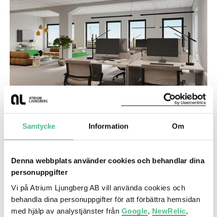
Shopping
Götgatsbackens utbud med Arket, Other Stories,
Aplace, Hope, Samso Samso, Weekday, Vila, Granit
osv.
Skrapan butiker och restauranger
Sofo:s blandade härliga utbud ett stenkast bort
Slussens Nya Galleria (öppnar 2026)
Träning
BeCore, Brunogallerian
Forsgrenska Badet
Magnus Ladulåsgatan 63A, 681 kvm
Samtycke
Information
Om
SATS SoFo
SATS Södermalm
Ett stenkast från Medborgarplatsen
Crossfit Södermalm
Denna webbplats använder cookies och behandlar dina
Crossfit Medis
personuppgifter
Fitness24seven Medborgarplatsen
Saga Motion
Kontor
Vi på Atrium Ljungberg AB vill använda cookies och
FightBox Slussen
Medborgarplatsen 3 | 1970 Kvm
behandla dina personuppgifter för att förbättra hemsidan
Frisks&Svettis Skrapan
med hjälp av analystjänster från
Google
,
NewRelic
,