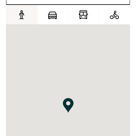
Egen takterrass om 250 kvm.
De nya arbetsplatserna präglas av en välkomnande
miljö och toppmodern standard. Ljusinsläpp från
atriumgården ger en känsla av rymd, med stora
valmöjligheter i planlösningar och inredning.
Inflyttning våren 2027.
Vakanta ytor från 1 700 kvm till ett eget hus i huset om
11 000 kvm.
Kommunikationer
Tunnelbanans gröna och röda linje inom 1-3 minuters
promenad
Pendeltåg 3 minuters promenad
Fler innerstadsbusslinjer 1 minuts promenad
Service