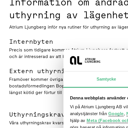
Information om ändra
uthyrning av lägenhe
Atrium Ljungberg inför nya rutiner för uthyrning av läg
Internbyten
Precis som tidigare kommer Atrium Ljungberg fortsatt 
och är intresserad av att byta lägenhet inom vårt bestå
Extern uthyrning
Framöver kommer övriga intressenter, det vill säga perso
Samtycke
bostadsförmedlingen Boplats Syd. Lediga lägenheter ko
längst kötid ger förtur till en lägenhet. Läs mer på
www.
Denna webbplats använder c
Vi på Atrium Ljungberg AB vi
Uthyrningskrav
analystjänster från
Google
,
hjälp av
Meta (Facebook oc
Våra uthyrningskrav kvarstår oförändrade. För att bli 
görs baserat på information 