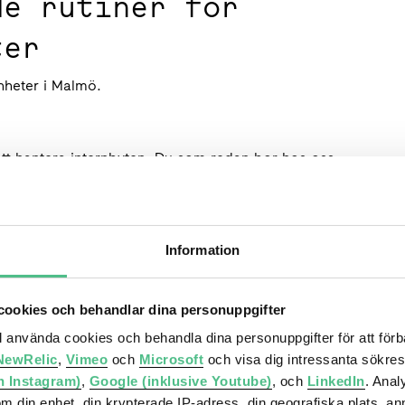
de rutiner för
ter
enheter i Malmö.
att hantera internbyten. Du som redan bor hos oss
nd är därför välkommen att kontakta oss via mejl.
ner som inte redan bor hos oss, att hänvisas till
Information
mmer där att förmedlas enligt deras köregler, där
boplatssyd.se
ookies och behandlar dina personuppgifter
ll använda cookies och behandla dina personuppgifter för att för
NewRelic
,
Vimeo
och
Microsoft
och visa dig intressanta sökre
h Instagram)
,
Google (inklusive Youtube)
, och
LinkedIn
. Ana
godkänd som hyresgäst krävs bland annat:
om din enhet, din krypterade IP-adress, din geografiska plats, a