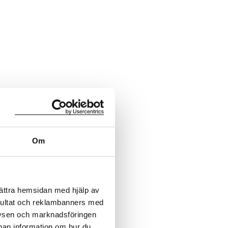
Om
bättra hemsidan med hjälp av
sultat och reklambanners med
lysen och marknadsföringen
nnan information om hur du