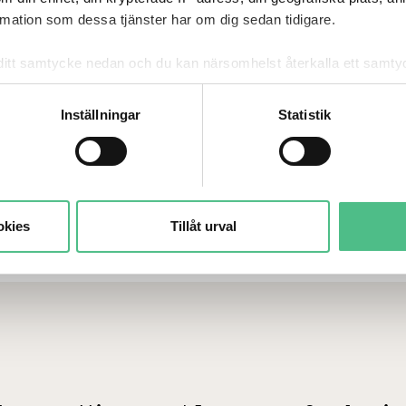
ation som dessa tjänster har om dig sedan tidigare.
mna ditt samtycke nedan och du kan närsomhelst återkalla ett sam
får använda genom att anpassa inställningarna.
a
Inställningar
Statistik
h mer rättvis uthyrningsprocess. Har du frågor eller
oss.
t eller om har frågor till
okies
Tillåt urval