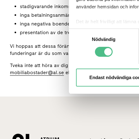
stadigvarande inkomst
använder hemsidan och inform
inga betalningsanmärkningar
Det är helt frivilligt att lä
inga negativa boendereferenser
kontrollera vilka cookies vi 
Samtyckesval
presentation av de tre senaste lönespecifikationern
Nödvändig
Vi hoppas att dessa förändringar skapar en tydligare oc
funderingar är du som vanligt välkommen att kontakta 
Tveka inte att höra av dig till oss om du undrar över någo
mobiliabostader@al.se
eller 08 - 615 89 00.
Endast nödvändiga co