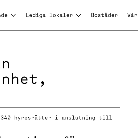
nde
Lediga lokaler
Bostäder
Vår
an
enhet,
 340 hyresrätter i anslutning till