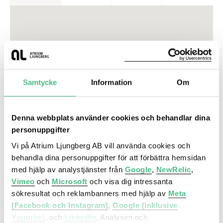
klassificerat som ett av Göteborgs främsta
kontorsområden.
Kommunikationer
Goda kommunikationer, spårvagn och buss hållplats
Pumpgatan, avstånd ca 50-80m. Gratisfärjor till och
Samtycke
Information
Om
från Lindholmspiren och Lundbystrand till Stenpiren i
centrala Göteborg. Samt nära påfart till E45, E6 samt
E20 via Lindholmsmotet.
Denna webbplats använder cookies och behandlar dina
Service
personuppgifter
Vi på Atrium Ljungberg AB vill använda cookies och
I närområdet finns flertalet trevliga restauranger,
behandla dina personuppgifter för att förbättra hemsidan
caféer, hotell, och gym samt träningscenter. Bland
med hjälp av analystjänster från
Google
,
NewRelic
,
annat har vi Nordic Wellness i fastigheten och 5
Vimeo
och
Microsoft
och visa dig intressanta
minuter promenad från fastigheten ligger välkända
sökresultat och reklambanners med hjälp av
Meta
restaurangen Kooperativet.
(Facebook och Instagram)
,
Google (inklusive
Youtube)
, och
LinkedIn
. Analysen och
Parkering