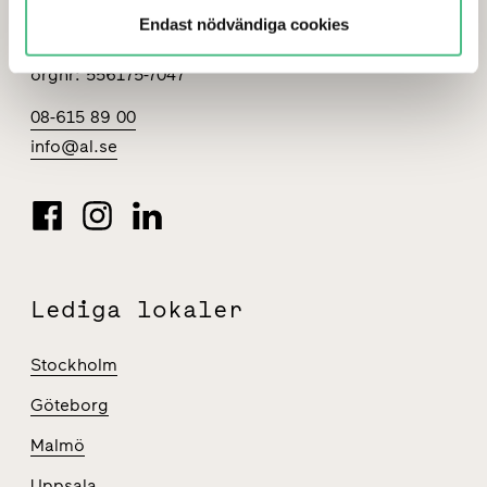
Box 4200
Endast nödvändiga cookies
131 04 Nacka
orgnr: 556175-7047
08-615 89 00
info@al.se
Lediga lokaler
Stockholm
Göteborg
Malmö
Uppsala