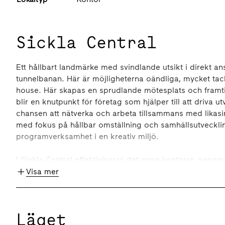
Sickla Central
Ett hållbart landmärke med svindlande utsikt i direkt an
tunnelbanan. Här är möjligheterna oändliga, mycket tack
house. Här skapas en sprudlande mötesplats och framt
blir en knutpunkt för företag som hjälper till att driva u
chansen att nätverka och arbeta tillsammans med likas
med fokus på hållbar omställning och samhällsutveckl
programverksamhet i en kreativ miljö.
I Sickla Central effektiviseras det egna kontoret, geno
funktioner. I entrén välkomnas du av A house café och 
Visa mer
en lunch på restaurangen med milsvid utsikt över hela 
och stora möten i den gemensamma konferensvåningen 
Läget
Sickla Central går i bräschen för hållbara byggnader 