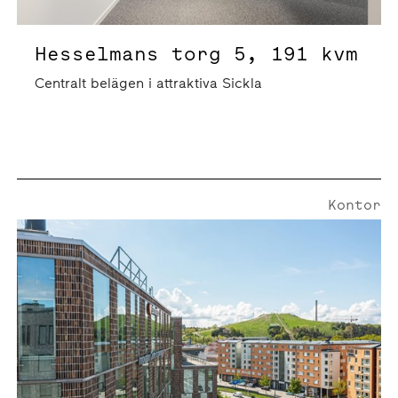
Hesselmans torg 5, 191 kvm
Centralt belägen i attraktiva Sickla
Kontor
Fannys väg 3 | 165 Kvm