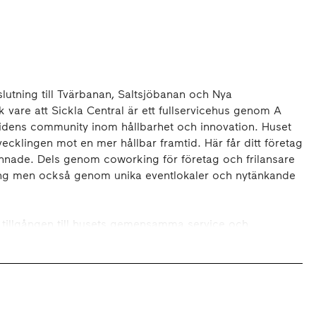
slutning till Tvärbanan, Saltsjöbanan och Nya
 vare att Sickla Central är ett fullservicehus genom A
idens community inom hållbarhet och innovation. Huset
tvecklingen mot en mer hållbar framtid. Här får ditt företag
innade. Dels genom coworking för företag och frilansare
ing men också genom unika eventlokaler och nytänkande
m tillgången till husets gemensamma service och
work lounge. Vidare upp i huset kan du under dagen ta
Stockholm. En trappa ned finns möjlighet till både små
med tillhörande terrass.
med den högsta BREEAM-certifieringen Outstanding. Här