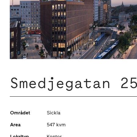
Smedjegatan 2
Området
Sickla
Area
547 kvm
Lokaltyp
Kontor