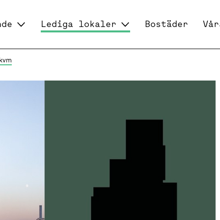
nde
Lediga lokaler
Bostäder
Vår
 kvm