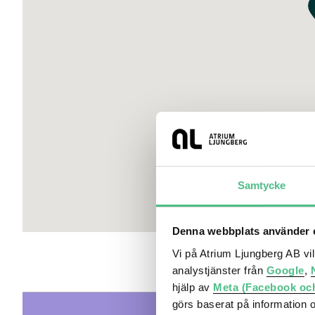
Tvärbanan: 10 min till Gullmarsplan
Buss: 6 min till Slussen
Cykel: 10 min till Slussen
Bil: Direktaccess till Södra länken och Värmdöleden
Saltsjöbanan: 5 min till Slussens nya terminal (trafikstar
Nya tunnelbanan: 7 min till T-Centralen (trafikstart 2030)
Service
Stort utbud av restauranger och caféer, bland annat Urba
Saluhall, Bastard Burgers, Friends Corner, Robin Delsel
Samtycke
I köpkvarteret finns ett av Stockholmsområdets största
Denna webbplats använder c
Flera gym, Klätterverket, padelbanor, fotbollscenter och 
Vi på Atrium Ljungberg AB vi
Hammarbybacken
analystjänster från
Google
,
Clarion Collection Hotel Tapetfabriken med 240 rum, re
hjälp av
Meta (Facebook oc
görs baserat på information 