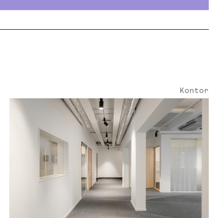
Kontor
Hesselmans torg 5 | 191 Kvm