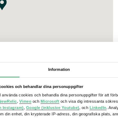
t 2028)
n Deli, Brisket & friends, Chef Ljungstedt, Erssons Sickla
ius Bageri, Holy Kebab, Kennys Gelato och många fler.
Information
 butiks- och serviceutbud
ookies och behandlar dina personuppgifter
direkt närhet till Nackareservatet, Sickla sjö och
ll använda cookies och behandla dina personuppgifter för att för
NewRelic
,
Vimeo
och
Microsoft
och visa dig intressanta sökre
staurang, bar och konferens
h Instagram)
,
Google (inklusive Youtube)
, och
LinkedIn
. Ana
om din enhet, din krypterade IP-adress, din geografiska plats, a