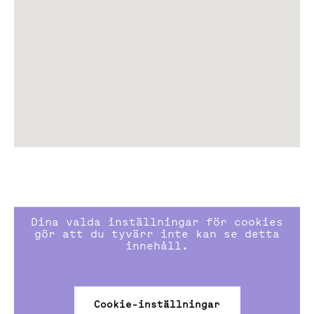
handelsplatser, livfulla gatustråk och en attraktiv mix
av restauranger, butiker, träning, service och kultur.
I de centrala delarna av Sickla utvecklas nu Wood City,
världens största urbana stadsbyggnadsprojekt i trä.
Projektet i Sickla omfattar 25 urbana stadskvarter
med en blandning av 7000 nya arbetsplatser och 2000
nya bostäder, där restauranger och butiker ska ge liv
åt gatustråken. Wood City markerar en ny era för
hållbar arkitektur och stads-utveckling och blir ett
internationellt skyltfönster för hållbart byggande.
Kommunikationer
Dina valda inställningar för cookies
Tvärbanan: 10 min till Gullmarsplan
gör att du tyvärr inte kan se detta
Buss: 6 min till Slussen
innehåll.
Cykel: 10 min till Slussen
Bil: Direktaccess till Södra länken och Värmdöleden
Saltsjöbanan: 5 min till Slussens nya terminal
Cookie-inställningar
(trafikstart 2028)