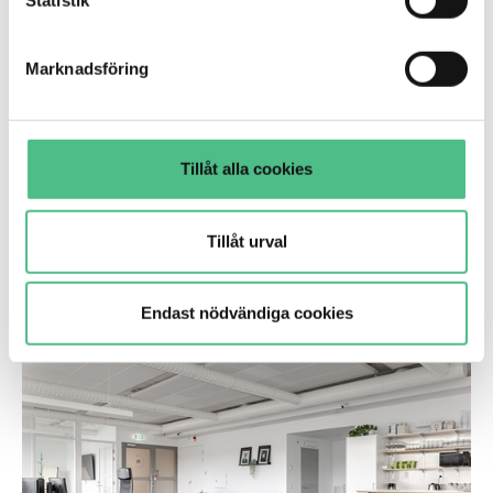
Statistik
genom att anpassa inställningarna.
Marknadsföring
Marcusplatsen 1B, 423 kvm
Tillåt alla cookies
Mitt i hjärtat av Sickla med direkt närhet till
kommunikationer och service!
Tillåt urval
Kontor
Endast nödvändiga cookies
Smedjegatan 6 | 135 Kvm