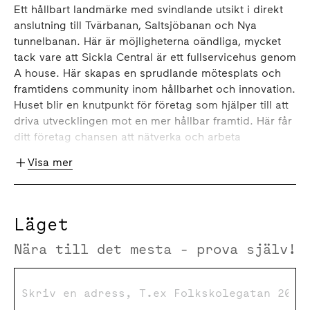
Ett hållbart landmärke med svindlande utsikt i direkt
anslutning till Tvärbanan, Saltsjöbanan och Nya
tunnelbanan. Här är möjligheterna oändliga, mycket
tack vare att Sickla Central är ett fullservicehus genom
A house. Här skapas en sprudlande mötesplats och
framtidens community inom hållbarhet och innovation.
Huset blir en knutpunkt för företag som hjälper till att
driva utvecklingen mot en mer hållbar framtid. Här får
ditt företag chansen att nätverka och arbeta
tillsammans med likasinnade. Dels genom coworking
Visa mer
för företag och frilansare med fokus på hållbar
omställning och samhällsutveckling men också
genom unika eventlokaler och nytänkande
programverksamhet i en kreativ miljö.
Läget
Nära till det mesta - prova själv!
I Sickla Central effektiviseras det egna kontoret,
genom tillgången till husets gemensamma service och
funktioner. I entrén välkomnas du av A house café och
work lounge. Vidare upp i huset kan du under dagen