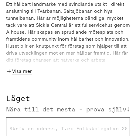
Ett hållbart landmärke med svindlande utsikt i direkt
anslutning till Tvärbanan, Saltsjöbanan och Nya
tunnelbanan. Här är möjligheterna oändliga, mycket
tack vare att Sickla Central är ett fullservicehus genom
A house. Här skapas en sprudlande mötesplats och
framtidens community inom hållbarhet och innovation.
Huset blir en knutpunkt för företag som hjälper till att
driva utvecklingen mot en mer hållbar framtid. Här får
ditt företag chansen att nätverka och arbeta
tillsammans med likasinnade. Dels genom coworking
Visa mer
för företag och frilansare med fokus på hållbar
omställning och samhällsutveckling men också
genom unika eventlokaler och nytänkande
programverksamhet i en kreativ miljö.
Läget
Nära till det mesta - prova själv!
I Sickla Central effektiviseras det egna kontoret,
genom tillgången till husets gemensamma service och
funktioner. I entrén välkomnas du av A house café och
work lounge. Vidare upp i huset kan du under dagen