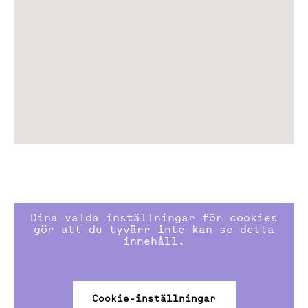
handelsplatser, livfulla gatustråk och en attraktiv mix
av restauranger, butiker, träning, service och kultur.
I de centrala delarna av Sickla utvecklas nu Wood City,
världens största urbana stadsbyggnadsprojekt i trä.
Projektet i Sickla omfattar 25 urbana stadskvarter
med en blandning av 7000 nya arbetsplatser och 2000
nya bostäder, där restauranger och butiker ska ge liv
åt gatustråken. Wood City markerar en ny era för
hållbar arkitektur och stads-utveckling och blir ett
internationellt skyltfönster för hållbart byggande.
Kommunikationer
Dina valda inställningar för cookies
Tvärbanan: 10 min till Gullmarsplan
gör att du tyvärr inte kan se detta
Buss: 6 min till Slussen
innehåll.
Cykel: 10 min till Slussen
Bil: Direktaccess till Södra länken och Värmdöleden
Saltsjöbanan: 5 min till Slussens nya terminal
Cookie-inställningar
(trafikstart 2028)