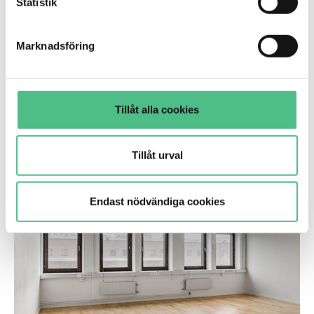
Statistik
genom att anpassa inställningarna.
Marknadsföring
Rökerigatan 7, 896 kvm
Var med från början - ta plats i Hus 06 Stationen.
Tillåt alla cookies
Tillåt urval
Kontor
Livdjursgatan 4 | 300 Kvm
Endast nödvändiga cookies