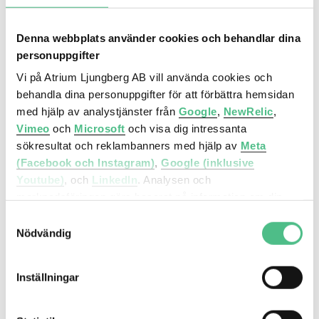
Denna webbplats använder cookies och behandlar dina
Hallvägen 14, 484 kvm
personuppgifter
Synliga bjälkar, god teknisk standard och
Vi på Atrium Ljungberg AB vill använda cookies och
takhöjd god nog för en cirkusartist. Här sitter du
behandla dina personuppgifter för att förbättra hemsidan
i en fin lokal med det bästa av gammalt och nytt!
med hjälp av analystjänster från
Google
,
NewRelic
,
Vimeo
och
Microsoft
och visa dig intressanta
sökresultat och reklambanners med hjälp av
Meta
(Facebook och Instagram)
,
Google (inklusive
Kontor
Youtube)
, och
LinkedIn
. Analysen och
Rökerigatan 7 | 896 Kvm
marknadsföringen görs baserat på information om din
enhet, din krypterade IP-adress, din geografiska plats,
Samtyckesval
annan information om hur du använder hemsidan och
Nödvändig
information som dessa tjänster har om dig sedan tidigare.
Inställningar
Det är helt frivilligt att lämna ditt samtycke nedan och du
kan närsomhelst återkalla ett samtycke. Du kan
dessutom själv kontrollera vilka cookies vi får använda