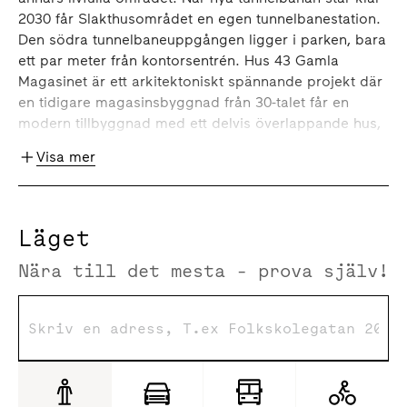
2030 får Slakthusområdet en egen tunnelbanestation.
Den södra tunnelbaneuppgången ligger i parken, bara
ett par meter från kontorsentrén. Hus 43 Gamla
Magasinet är ett arkitektoniskt spännande projekt där
en tidigare magasinsbyggnad från 30-talet får en
modern tillbyggnad med ett delvis överlappande hus,
Nya Magasinet. Den befintliga magasinsbyggnaden
Visa mer
omvandlas nu till moderna arbetsplatser och i
bottenvåningen finns plats för café och publika
verksamheter. Nya Magasinet omfattar sex våningar
för arbetsplatser med en stor terrass som omsluter
Läget
delar av huset. Gamla & Nya Magasinet står klart för
Nära till det mesta - prova själv!
inflytt 2027. Denna lokal ligger i Gamla Magasinet och
går att dela upp i mindre lokaler.
Omgivning
Slakthusområdet, Stockholms mötesplats för mat,
kultur och upplevelser. Här växer nya former av