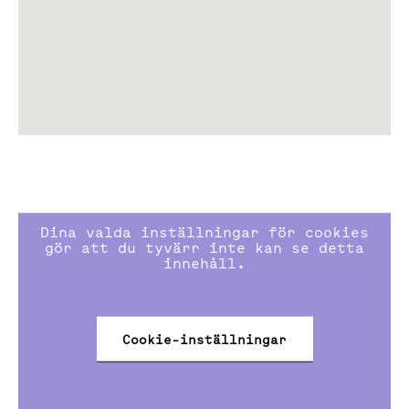
närmsta åren utökas med flera nya handplockade
koncept. Hus 26, en del av Slakthushallarna, erbjuder
restauranger och barkoncept, bland andra
stjärnkrögarna Adam och Albins restaurang Solen,
Dansken Slaktis, Matateljén, Bar Montan samt
lyssningsbaren Hosoi. I Slakthusområdet finns även
kafferosteriet Stockholm Roast, Sacred Sauna och ett
av SATS flaggskeppsgym. Globen Shopping finns på
några minuters avstånd och erbjuder mat och dryck,
butiker, service samt träning och hälsa.
Parkering
Dina valda inställningar för cookies
gör att du tyvärr inte kan se detta
innehåll.
I området finns markparkering med både besöks- och
fasta platser. Längs med Arenavägen finns ett flertal
parkeringsgarage.
Cookie-inställningar