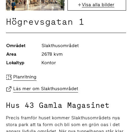
Visa alla bilder
Högrevsgatan 1
Området
Slakthusområdet
Area
2678 kvm
Lokaltyp
Kontor
Planritning
Läs mer om Slakthusområdet
Hus 43 Gamla Magasinet
Precis framför huset kommer Slakthusområdets nya
stora park att ta form och bli som en grön oas i det
annars livfulla området. När nya tunnelbanan står klar