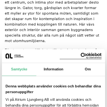
ett centrum, och intima ytor med arbetsplatser desto
längre in. Gator, torg, gårdsplan och kvarter formar
ett myller av ytor för spontana möten, samtidigt som
det skapar rum för kontemplation och inspiration i
kombination med kopplingen till naturen. Här vävs
exteriör och interiör samman genom byggnadens
speciella struktur, där alla rum på något sätt vetter ut
mot utomhusmiljöerna.
Förutom stora möjligheter till att arbeta utomhus på
terrasser, finns också ett grönt tak som tar hand om
regnvatten, takterrass med ett växthus, och trädgårdar
där bland annat grödor till LEGO Groups egen
Samtycke
Information
Om
medarbetarrestaurang odlas.
Enligt Klaus Toustrup är det inte rummen i sig som gör
Denna webbplats använder cookies och behandlar dina
byggnaden, utan det är just en känsla av hur
personuppgifter
landskapet och interiören samspelar.
Vi på Atrium Ljungberg AB vill använda cookies och
– I den här byggnaden finns inga gränser – det är
behandla dina personuppgifter för att förbättra hemsidan