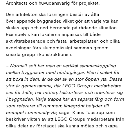
Architects och huvudansvarig för projektet.
Den arkitektoniska lösningen består av åtta
överlappande byggnader, vilket gör att varje yta kan
skalas upp och ned beroende på rådande situation.
Exempelvis kan lokalerna anpassas till både
aktivitetsbaserade och fasta arbetsplatser, och olika
avdelningar förs slumpmässigt samman genom
smarta grepp i konstruktionen.
– Normalt sett har man en vertikal sammankoppling
mellan byggnader med nödutgångar. Men i stället för
att boxa in dem, är de del av en stor öppen yta. Dessa
ytor är gemensamma, där LEGO Groups medarbetare
ses för kaffe, har möten, källsorterar och orienterar sig
i byggnaden. Varje trappa har en separat färg och form
som refererar till rummen: limegrönt betyder till
exempel community-yta
, säger Klaus Toustrup som
beskriver vikten av att LEGO Groups medarbetare från
olika delar av företaget ska kunna mötas och skapa