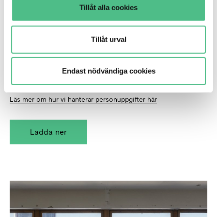
Tillåt alla cookies
Tillåt urval
Endast nödvändiga cookies
Jag godkänner att Atrium Ljungberg lagrar mina
*
personuppgifter.
Läs mer om hur vi hanterar personuppgifter här
Det tvärfunktionella kontoret