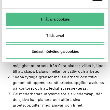
Unga tjänstemän vill ha en tydlig balans mellan jobb
Tillåt alla cookies
och privatliv. Att kunna stänga av jobbet när
arbetsdagen är slut och ha möjlighet att påverka både
tid och plats för sitt arbete är avgörande för denna
Tillåt urval
generation. Samtidigt är identiteten starkt kopplad till
arbetet, och det krävs en arbetsmiljö som främjar
både autonomi och balans.
Endast nödvändiga cookies
När det är möjligt, erbjud flexibla arbetstider och
möjlighet att arbeta från flera platser, vilket hjälper
till att skapa balans mellan privatliv och arbete.
Skapa tydliga gränser mellan arbete och fritid
genom att uppmuntra att arbetsuppgifter avslutas
på kontoret och att ledighet respekteras.
Ge medarbetare utrymme för självledarskap, där
de själva kan planera och utföra sina
arbetsuppgifter med ansvar och frihet.