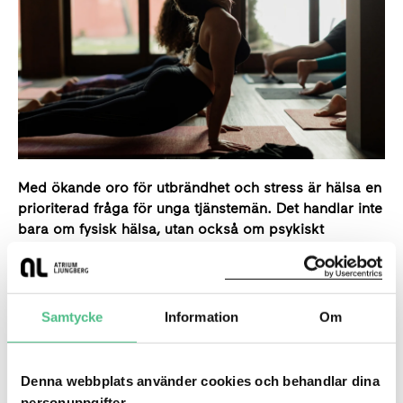
Med ökande oro för utbrändhet och stress är hälsa en
prioriterad fråga för unga tjänstemän. Det handlar inte
bara om fysisk hälsa, utan också om psykiskt
välbefinnande, vilket arbetsgivare har ett stort ansvar
för att främja. En hälsosam arbetsplats ger unga
medarbetare högre status och gör arbetsgivare mer
attraktiva.
Samtycke
Information
Om
Introducera träningsmöjligheter och mentalt
hälsostöd, såsom samtalsterapi, direkt på
Denna webbplats använder cookies och behandlar dina
arbetsplatsen för att minska stress och
personuppgifter