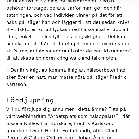
sätta en tydlig riktning för hälsoarbetet. Sedan
behöver företaget berätta varför man gör den här
satsningen, och vad individen vinner på det för att
haka på, säger han och lägger till att det sedan krävs
3 +1 faktorer för att lyckas med hälsoinitiativ: Socialt
stöd, enkelt och lustfyllt plus långsiktighet. Det kan
handla om allt från att företaget kommer överens om
att ’vi mejlar inte varandra utanför de här tidsramarna’,
till att skapa en norm kring walk-and-talk-möten.
– Det är viktigt att komma ihåg att hälsoarbetet inte
sker över en natt, man måste nöta på, säger Fredrik
Karlsson.
Fördjupning
Vill du fördjupa dig ännu mer i detta ämne?
Titta på
vårt webbinarium "Arbetsplats som hälsopalats?"
där
Sissela Nutley, hjärnforskare, Fredrik Karlsson,
grundare Twitch Health, Frida Lundh, ARC, Chief
People & Culture Officer, samt Johan Åkesson,