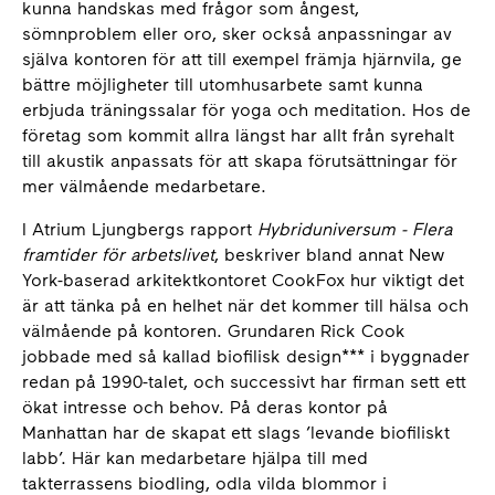
kunna handskas med frågor som ångest,
sömnproblem eller oro, sker också anpassningar av
själva kontoren för att till exempel främja hjärnvila, ge
bättre möjligheter till utomhusarbete samt kunna
erbjuda träningssalar för yoga och meditation. Hos de
företag som kommit allra längst har allt från syrehalt
till akustik anpassats för att skapa förutsättningar för
mer välmående medarbetare.
I Atrium Ljungbergs rapport
Hybriduniversum - Flera
framtider för arbetslivet
, beskriver bland annat New
York-baserad arkitektkontoret CookFox hur viktigt det
är att tänka på en helhet när det kommer till hälsa och
välmående på kontoren. Grundaren Rick Cook
jobbade med så kallad biofilisk design*** i byggnader
redan på 1990-talet, och successivt har firman sett ett
ökat intresse och behov. På deras kontor på
Manhattan har de skapat ett slags ’levande biofiliskt
labb’. Här kan medarbetare hjälpa till med
takterrassens biodling, odla vilda blommor i