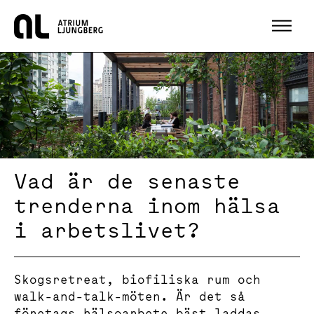
Hem
Vad är de senaste
trenderna inom hälsa
i arbetslivet?
Skogsretreat, biofiliska rum och
walk-and-talk-möten. Är det så
företags hälsoarbete bäst laddas