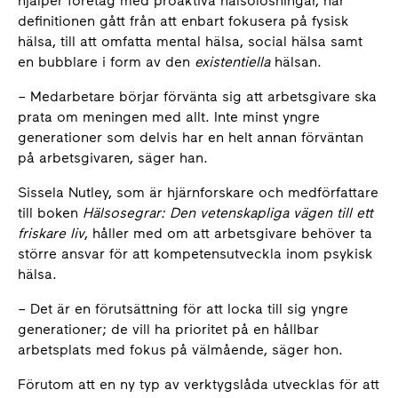
hjälper företag med proaktiva hälsolösningar, har
definitionen gått från att enbart fokusera på fysisk
hälsa, till att omfatta mental hälsa, social hälsa samt
en bubblare i form av den
existentiella
hälsan.
– Medarbetare börjar förvänta sig att arbetsgivare ska
prata om meningen med allt. Inte minst yngre
generationer som delvis har en helt annan förväntan
på arbetsgivaren, säger han.
Sissela Nutley, som är hjärnforskare och medförfattare
till boken
Hälsosegrar: Den vetenskapliga vägen till ett
friskare liv
, håller med om att arbetsgivare behöver ta
större ansvar för att kompetensutveckla inom psykisk
hälsa.
– Det är en förutsättning för att locka till sig yngre
generationer; de vill ha prioritet på en hållbar
arbetsplats med fokus på välmående, säger hon.
Förutom att en ny typ av verktygslåda utvecklas för att