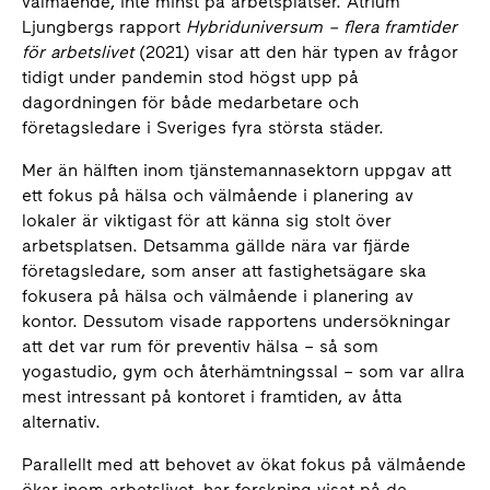
välmående, inte minst på arbetsplatser. Atrium
Ljungbergs rapport
Hybriduniversum – flera framtider
för arbetslivet
(2021) visar att den här typen av frågor
tidigt under pandemin stod högst upp på
dagordningen för både medarbetare och
företagsledare i Sveriges fyra största städer.
Mer än hälften inom tjänstemannasektorn uppgav att
ett fokus på hälsa och välmående i planering av
lokaler är viktigast för att känna sig stolt över
arbetsplatsen. Detsamma gällde nära var fjärde
företagsledare, som anser att fastighetsägare ska
fokusera på hälsa och välmående i planering av
kontor. Dessutom visade rapportens undersökningar
att det var rum för preventiv hälsa – så som
yogastudio, gym och återhämtningssal – som var allra
mest intressant på kontoret i framtiden, av åtta
alternativ.
Parallellt med att behovet av ökat fokus på välmående
ökar inom arbetslivet, har forskning visat på de