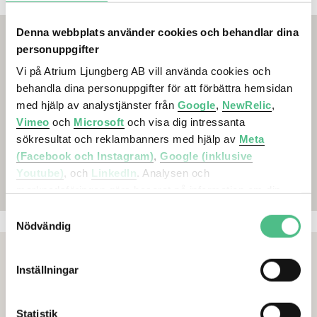
Denna webbplats använder cookies och behandlar dina
personuppgifter
Vi på Atrium Ljungberg AB vill använda cookies och
behandla dina personuppgifter för att förbättra hemsidan
med hjälp av analystjänster från
Google
,
NewRelic
,
Vimeo
och
Microsoft
och visa dig intressanta
sökresultat och reklambanners med hjälp av
Meta
(Facebook och Instagram)
,
Google (inklusive
Youtube)
, och
LinkedIn
. Analysen och
marknadsföringen görs baserat på information om din
enhet, din krypterade IP-adress, din geografiska plats,
Samtyckesval
annan information om hur du använder hemsidan och
Nödvändig
information som dessa tjänster har om dig sedan tidigare.
Inställningar
Det är helt frivilligt att lämna ditt samtycke nedan och du
kan närsomhelst återkalla ett samtycke. Du kan
dessutom själv kontrollera vilka cookies vi får använda
Statistik