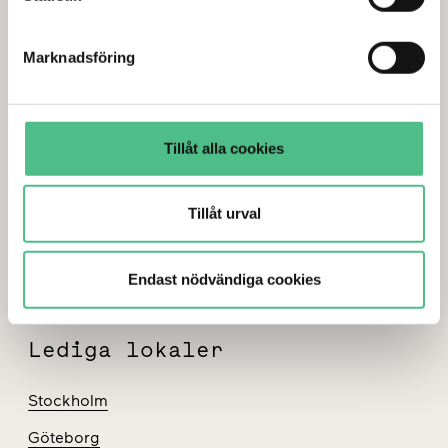
genom att anpassa inställningarna.
Smedjegatan 2C
Marknadsföring
131 54 Nacka
Box 4200
131 04 Nacka
orgnr: 556175-7047
Tillåt alla cookies
08-615 89 00
info@al.se
Tillåt urval
Endast nödvändiga cookies
Lediga lokaler
Stockholm
Göteborg