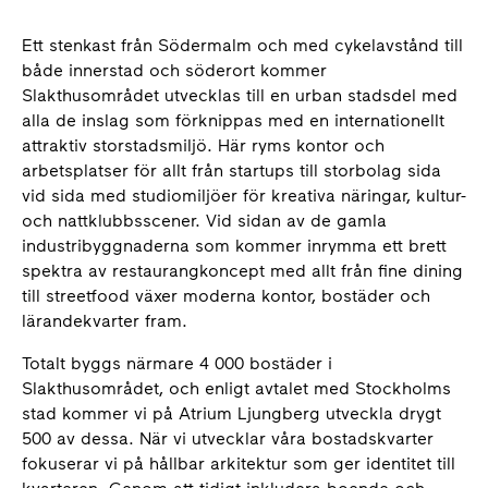
Ett stenkast från Södermalm och med cykelavstånd till
både innerstad och söderort kommer
Slakthusområdet utvecklas till en urban stadsdel med
alla de inslag som förknippas med en internationellt
attraktiv storstadsmiljö. Här ryms kontor och
arbetsplatser för allt från startups till storbolag sida
vid sida med studiomiljöer för kreativa näringar, kultur-
och nattklubbsscener. Vid sidan av de gamla
industribyggnaderna som kommer inrymma ett brett
spektra av restaurangkoncept med allt från fine dining
till streetfood växer moderna kontor, bostäder och
lärandekvarter fram.
Totalt byggs närmare 4 000 bostäder i
Slakthusområdet, och enligt avtalet med Stockholms
stad kommer vi på Atrium Ljungberg utveckla drygt
500 av dessa. När vi utvecklar våra bostadskvarter
fokuserar vi på hållbar arkitektur som ger identitet till