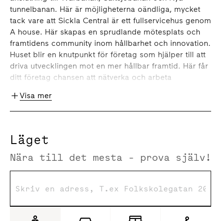
tunnelbanan. Här är möjligheterna oändliga, mycket
tack vare att Sickla Central är ett fullservicehus genom
A house. Här skapas en sprudlande mötesplats och
framtidens community inom hållbarhet och innovation.
Huset blir en knutpunkt för företag som hjälper till att
driva utvecklingen mot en mer hållbar framtid. Här får
ditt företag chansen att nätverka och arbeta
tillsammans med likasinnade. Dels genom coworking
Visa mer
för företag och frilansare med fokus på hållbar
omställning och samhällsutveckling men också
genom unika eventlokaler och nytänkande
programverksamhet i en kreativ miljö.
Läget
Nära till det mesta - prova själv!
I Sickla Central effektiviseras det egna kontoret,
genom tillgången till husets gemensamma service och
funktioner. I entrén välkomnas du av A house café och
work lounge. Vidare upp i huset kan du under dagen
ta en lunch på restaurangen med milsvid utsikt över
hela Stockholm. En trappa ned finns möjlighet till