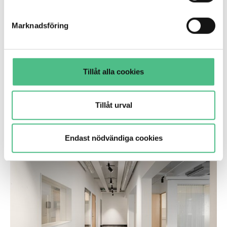
genom att anpassa inställningarna.
Marknadsföring
Smedjegatan 5, Kvarter A, 17000
kvm
Tillåt alla cookies
Wood City – I Sickla / Världens största trästad
Tillåt urval
Kontor
Endast nödvändiga cookies
Hesselmans torg 5 | 191 Kvm