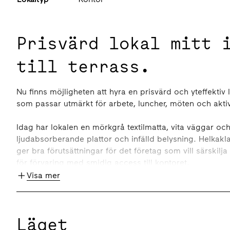
Prisvärd lokal mitt 
till terrass.
Nu finns möjligheten att hyra en prisvärd och yteffektiv 
som passar utmärkt för arbete, luncher, möten och aktivi
Idag har lokalen en mörkgrå textilmatta, vita väggar oc
ljudabsorberande plattor och infälld belysning. Helkakla
ger bra förutsättningar för det företag som vill särskilja
för förvaring med smidig access till kontoret.
Visa mer
Kontakta gärna oss så berättar vi mer om hur ni kan u
Omgivning
Läget