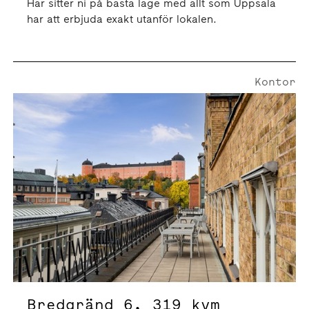
Här sitter ni på bästa läge med allt som Uppsala
har att erbjuda exakt utanför lokalen.
Kontor
Bredgränd 6 | 319 Kvm
Bredgränd 6, 319 kvm