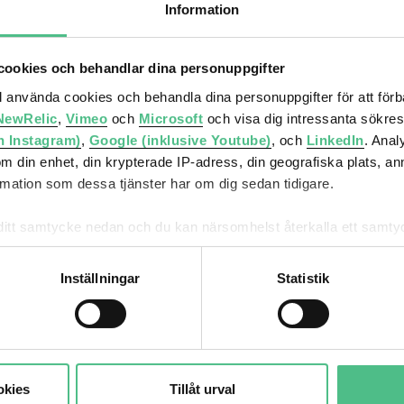
Information
ch glasade konferensrum. Taket är vitt med
ookies och behandlar dina personuppgifter
de toaletter i mörk ton.
ll använda cookies och behandla dina personuppgifter för att för
NewRelic
,
Vimeo
och
Microsoft
och visa dig intressanta sökre
h Instagram)
,
Google (inklusive Youtube)
, och
LinkedIn
. Ana
om din enhet, din krypterade IP-adress, din geografiska plats, a
 Ett kvarter som lever dygnets alla timmar genom
ation som dessa tjänster har om dig sedan tidigare.
har under senare år genomgått ett teknikskifte med bl.a.
gberg har lokalkontor med egen personal som hjälper till
mna ditt samtycke nedan och du kan närsomhelst återkalla ett sam
får använda genom att anpassa inställningarna.
Inställningar
Statistik
okies
Tillåt urval