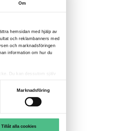
Om
bättra hemsidan med hjälp av
sultat och reklambanners med
lysen och marknadsföringen
nnan information om hur du
tycke. Du kan dessutom själv
Marknadsföring
Tillåt alla cookies