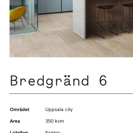
Bredgränd 6
Området
Uppsala city
Area
350 kvm
Lokaltyp
Kontor