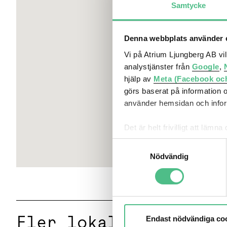
Samtycke
Planlösning
Materialen i lokalen; mörkgrå textilmatta, vita väggar o
Denna webbplats använder c
ljudabsorberande plattor och infälld belysning. Helkakla
Vi på Atrium Ljungberg AB vi
analystjänster från
Google
,
Övrigt
hjälp av
Meta (Facebook oc
görs baserat på information 
Lugnt och tryggt kontor med citys puls utanför dörren.
använder hemsidan och inform
bostäder, kontor, handel och restauranger. Fastigheten 
ny, modern teknik för ventilation och kyla. Atrium Ljun
Det är helt frivilligt att lä
när det behövs.
kontrollera vilka cookies vi 
Samtyckesval
Nödvändig
Fler lokaler
Endast nödvändiga co