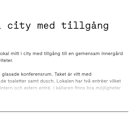
i city med tillgång
lokal mitt i city med tillgång till en gemensam innergård
teter.
h glasade konferensrum. Taket är vitt med
de toaletter samt dusch. Lokalen har två entréer vilket
 intern och extern entré. I källaren finns bra möjligheter
tforma lokalen samt vad som händer i Forumkvarteret!