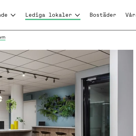
nde
Lediga lokaler
Bostäder
Vår
kvm