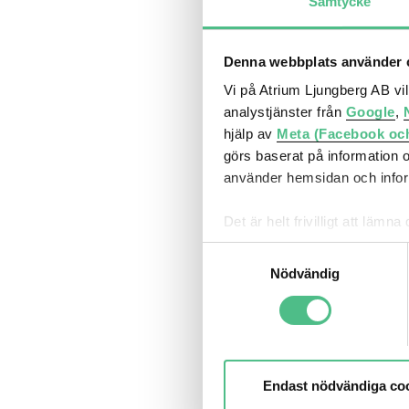
Samtycke
Denna webbplats använder c
Vi på Atrium Ljungberg AB vi
analystjänster från
Google
,
hjälp av
Meta (Facebook oc
görs baserat på information 
använder hemsidan och inform
Det är helt frivilligt att lä
kontrollera vilka cookies vi 
Samtyckesval
Nödvändig
Endast nödvändiga co