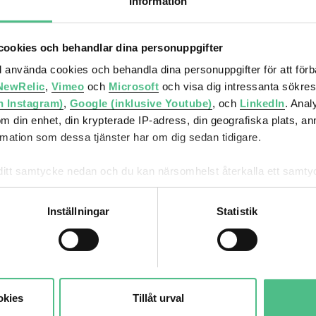
Information
ookies och behandlar dina personuppgifter
ll använda cookies och behandla dina personuppgifter för att för
NewRelic
,
Vimeo
och
Microsoft
och visa dig intressanta sökre
h Instagram)
,
Google (inklusive Youtube)
, och
LinkedIn
. Ana
om din enhet, din krypterade IP-adress, din geografiska plats, a
ation som dessa tjänster har om dig sedan tidigare.
mna ditt samtycke nedan och du kan närsomhelst återkalla ett sam
får använda genom att anpassa inställningarna.
Inställningar
Statistik
okies
Tillåt urval