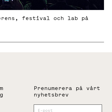
erens, festival och lab på
m
Prenumerera på vårt
g
nyhetsbrev