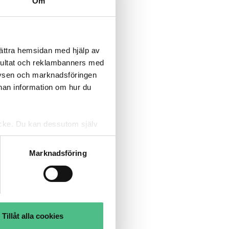
Om
bättra hemsidan med hjälp av
sultat och reklambanners med
lysen och marknadsföringen
nnan information om hur du
tycke. Du kan dessutom själv
Marknadsföring
Tillåt alla cookies