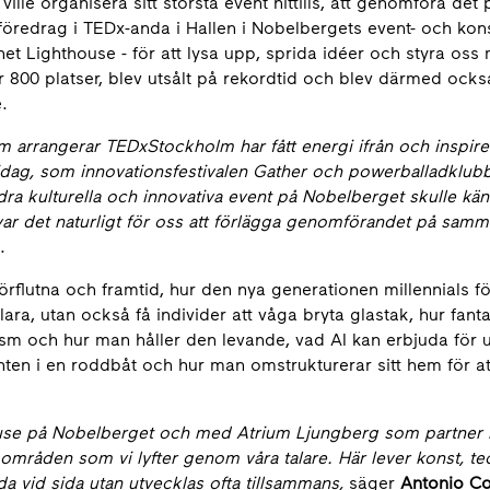
le organisera sitt största event hittills, att genomföra det 
öredrag i TEDx-anda i Hallen i Nobelbergets event- och kons
Lighthouse - för att lysa upp, sprida idéer och styra oss
 800 platser, blev utsålt på rekordtid och blev därmed också
.
arrangerar TEDxStockholm har fått energi ifrån och inspire
dag, som innovationsfestivalen Gather och powerballadklub
dra kulturella och innovativa event på Nobelberget skulle kän
r det naturligt för oss att förlägga genomförandet på samm
.
flutna och framtid, hur den nya generationen millennials f
ara, utan också få individer att våga bryta glastak, hur fanta
m och hur man håller den levande, vad AI kan erbjuda för u
nten i en roddbåt och hur man omstrukturerar sitt hem för a
ouse på Nobelberget och med Atrium Ljungberg som partner
 områden som vi lyfter genom våra talare. Här lever konst, te
 vid sida utan utvecklas ofta tillsammans,
säger
Antonio Co