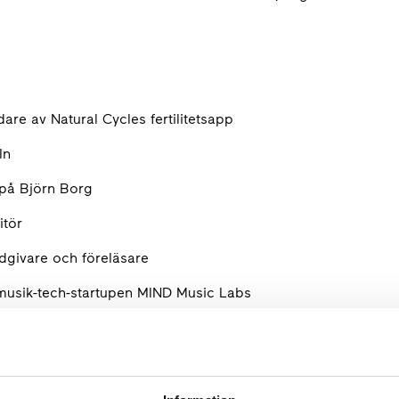
are av Natural Cycles fertilitetsapp
dIn
f på Björn Borg
tör
ådgivare och föreläsare
musik-tech-startupen MIND Music Labs