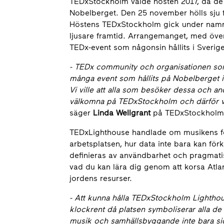
TEDxStockholm valde hösten 2017, då de vil
Nobelberget. Den 25 november hölls sju f
Höstens TEDxStockholm gick under namnet 
ljusare framtid. Arrangemanget, med över
TEDx-event som någonsin hållits i Sverige
- TEDx community och organisationen som 
många event som hållits på Nobelberget i
Vi ville att alla som besöker dessa och an
välkomna på TEDxStockholm och därför va
säger
Linda Wellgrant
på TEDxStockholm
TEDxLighthouse handlade om musikens för
arbetsplatsen, hur data inte bara kan förkl
definieras av användbarhet och pragmatis
vad du kan lära dig genom att korsa Atla
jordens resurser.
- Att kunna hålla TEDxStockholm Lighth
klockrent då platsen symboliserar alla de
musik och samhällsbyggande inte bara sida