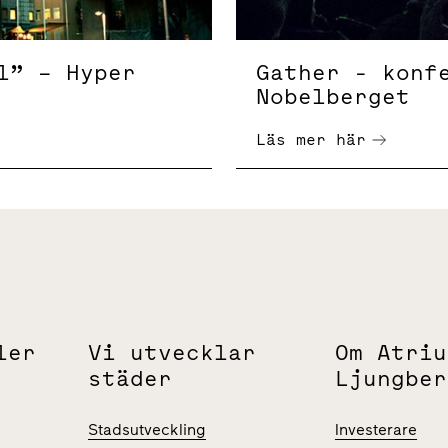
l” – Hyper
Gather - konf
Nobelberget
Läs mer här
ler
Vi utvecklar
Om Atriu
städer
Ljungber
Stadsutveckling
Investerare