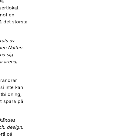
på
ertlokal.
 mot en
 det största
rats av
ben Natten.
na sig
a arena,
örändrar
si inte kan
tbildning,
tt spara på
 kändes
ch, design,
rti
på