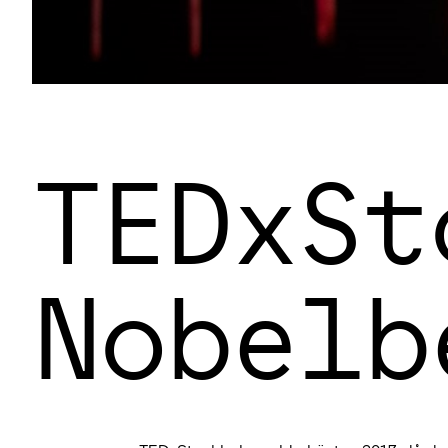
TEDxSt
Nobelb