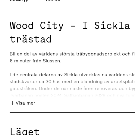
Wood City – I Sickla
trästad
Bli en del av världens största träbyggnadsprojekt och fly
6 minuter från Slussen.
I de centrala delarna av Sickla utvecklas nu världens 
stadskvarter ca 30 hus med en blandning av arbetsplats
gatustråken. Under de närmaste åren renoveras och bygg
Tvärbanan hösten 2024, Saltsjöbanan 2028 och nya tun
Visa mer
Atrium Ljungberg ska vara klimatneutrala 2030 och med 
beslut om att utbyggnaden av Sickla ska uppföras i trä
arkitektur och stads-utveckling och blir ett internationel
Läget