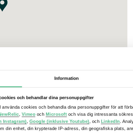
n Deli, Brisket & friends, Chef Ljungstedt, Erssons Sickla
ius Bageri, Holy Kebab, Kennys Gelato och många fler.
 butiks- och serviceutbud
direkt närhet till Nackareservatet, Sickla sjö och
staurang, bar och konferens
Information
e med läkare, tandläkare, naprapater, sjukgymnaster, MVC
ookies och behandlar dina personuppgifter
annat biograf, bibliotek, konsthall, kulturverkstäder och
ll använda cookies och behandla dina personuppgifter för att för
NewRelic
,
Vimeo
och
Microsoft
och visa dig intressanta sökre
vudkontor i Sickla
h Instagram)
,
Google (inklusive Youtube)
, och
LinkedIn
. Ana
om din enhet, din krypterade IP-adress, din geografiska plats, a