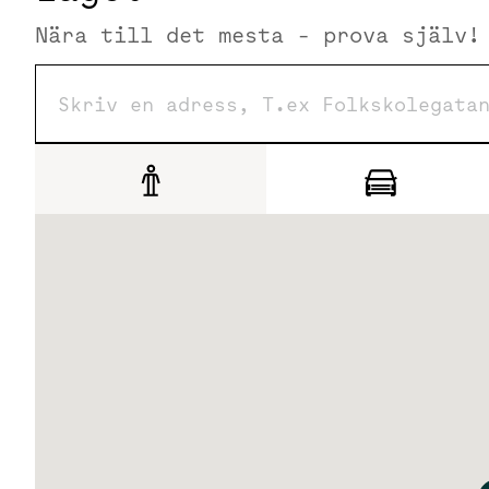
Hör av er så berättar vi mer!
Nära till det mesta - prova själv!
Omgivning
Sickla är en snabbt växande stadsdel och en av södra S
företag inom allt från gameing och design till stora indu
Här finns också en av Sveriges största handelsplatser, li
butiker, träning, service och kultur.
Kommunikationer
Tvärbanan: 10 min till Gullmarsplan
Buss: 6 min till Slussen
Cykel: 10 min till Slussen
Bil: Direktaccess till Södra länken och Värmdöleden
Saltsjöbanan: 5 min till Slussens nya terminal (trafikstar
Nya tunnelbanan: 7 min till T-Centralen (trafikstart 2030)
Service