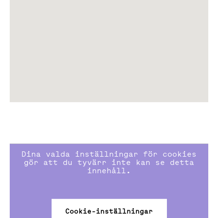
handelsplatser, livfulla gatustråk och en attraktiv mix
av restauranger, butiker, träning, service och kultur.
I de centrala delarna av Sickla utvecklas nu Wood City,
världens största urbana stadsbyggnadsprojekt i trä.
Projektet i Sickla omfattar 25 urbana stadskvarter
med en blandning av 7000 nya arbetsplatser och 2000
nya bostäder, där restauranger och butiker ska ge liv
åt gatustråken. Wood City markerar en ny era för
hållbar arkitektur och stads-utveckling och blir ett
internationellt skyltfönster för hållbart byggande.
Kommunikationer
Dina valda inställningar för cookies
Tvärbanan: 10 min till Gullmarsplan
gör att du tyvärr inte kan se detta
Buss: 6 min till Slussen
innehåll.
Cykel: 10 min till Slussen
Bil: Direktaccess till Södra länken och Värmdöleden
Saltsjöbanan: 5 min till Slussens nya terminal
Cookie-inställningar
(trafikstart 2028)