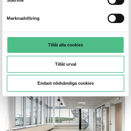
Statistik
genom att anpassa inställningarna.
Marknadsföring
Sickla Industriväg 5, 7000 kvm
Tillåt alla cookies
Wood City – I Sickla / Världens största trästad
Tillåt urval
Kontor
Endast nödvändiga cookies
Smedjegatan 6 | 535 Kvm