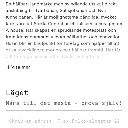
Ett hållbart landmärke med svindlande utsikt i direkt
anslutning till Tvärbanan, Saltsjöbanan och Nya
tunnelbanan. Här är möjligheterna oändliga, mycket
tack vare att Sickla Central är ett fullservicehus genom
A house. Här skapas en sprudlande mötesplats och
framtidens community inom hållbarhet och innovation.
Huset blir en knutpunkt för företag som hjälper till att
driva utvecklingen mot en mer hållbar framtid. Här får
ditt företag chansen att nätverka och arbeta
tillsammans med likasinnade. Dels genom coworking
Visa mer
för företag och frilansare med fokus på hållbar
omställning och samhällsutveckling men också
genom unika eventlokaler och nytänkande
programverksamhet i en kreativ miljö.
Läget
Nära till det mesta - prova själv!
I Sickla Central effektiviseras det egna kontoret,
genom tillgången till husets gemensamma service och
funktioner. I entrén välkomnas du av A house café och
work lounge. Vidare upp i huset kan du under dagen