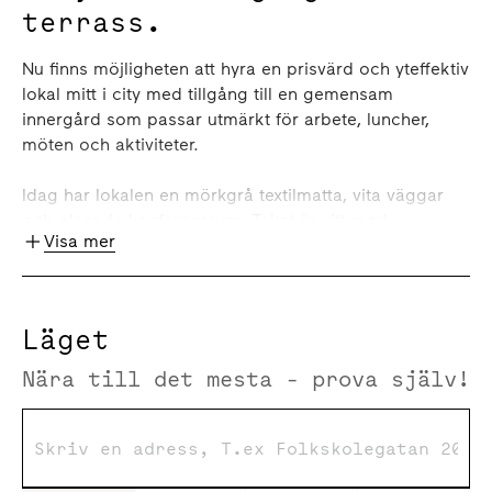
terrass.
Nu finns möjligheten att hyra en prisvärd och yteffektiv
lokal mitt i city med tillgång till en gemensam
innergård som passar utmärkt för arbete, luncher,
möten och aktiviteter.
Idag har lokalen en mörkgrå textilmatta, vita väggar
och glasade konferensrum. Taket är vitt med
Visa mer
ljudabsorberande plattor och infälld belysning.
Helkaklade toaletter samt dusch. Lokalen har två
entréer vilket ger bra förutsättningar för det företag
som vill särskilja intern och extern entré. I källaren
Läget
finns bra möjligheter för förvaring med smidig access
till kontoret.
Nära till det mesta - prova själv!
Kontakta gärna oss så berättar vi mer om hur ni kan
utforma lokalen samt vad som händer i
Forumkvarteret!