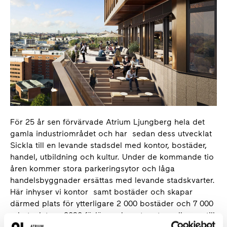
För 25 år sen förvärvade Atrium Ljungberg hela det
gamla industriområdet och har sedan dess utvecklat
Sickla till en levande stadsdel med kontor, bostäder,
handel, utbildning och kultur. Under de kommande tio
åren kommer stora parkeringsytor och låga
handelsbyggnader ersättas med levande stadskvarter.
Här inhyser vi kontor samt bostäder och skapar
därmed plats för ytterligare 2 000 bostäder och 7 000
arbetsplatser. 2030 förlängs dessutom tunnelbanan till
Sickla och resan till T-centralen kommer endast ta sju