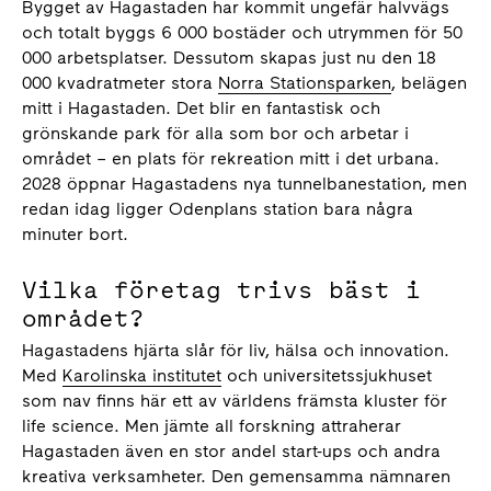
Bygget av Hagastaden har kommit ungefär halvvägs
och totalt byggs 6 000 bostäder och utrymmen för 50
000 arbetsplatser. Dessutom skapas just nu den 18
000 kvadratmeter stora
Norra Stationsparken
, belägen
mitt i Hagastaden. Det blir en fantastisk och
grönskande park för alla som bor och arbetar i
området – en plats för rekreation mitt i det urbana.
2028 öppnar Hagastadens nya tunnelbanestation, men
redan idag ligger Odenplans station bara några
minuter bort.
Vilka företag trivs bäst i
området?
Hagastadens hjärta slår för liv, hälsa och innovation.
Med
Karolinska institutet
och universitetssjukhuset
som nav finns här ett av världens främsta kluster för
life science. Men jämte all forskning attraherar
Hagastaden även en stor andel start-ups och andra
kreativa verksamheter. Den gemensamma nämnaren