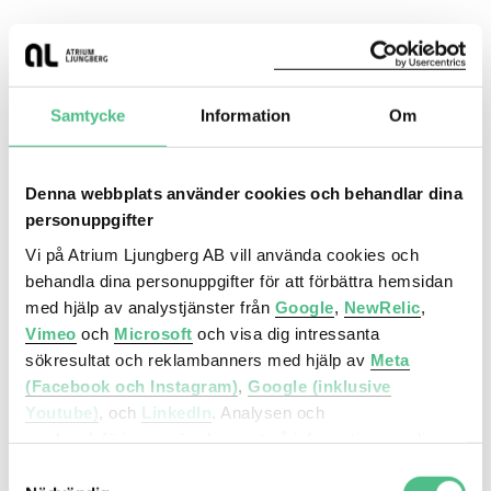
Genomförd
Samtycke
Information
Om
Entréhusen - Hyresrätter
Denna webbplats använder cookies och behandlar dina
personuppgifter
Vi på Atrium Ljungberg AB vill använda cookies och
behandla dina personuppgifter för att förbättra hemsidan
med hjälp av analystjänster från
Google
,
NewRelic
,
Vimeo
och
Microsoft
och visa dig intressanta
sökresultat och reklambanners med hjälp av
Meta
(Facebook och Instagram)
,
Google (inklusive
Youtube)
, och
LinkedIn
. Analysen och
marknadsföringen görs baserat på information om din
Entréhusen - Hyresrätter
enhet, din krypterade IP-adress, din geografiska plats,
Samtyckesval
Bo i Gränbystaden, Uppsala
annan information om hur du använder hemsidan och